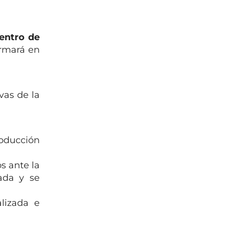
entro de
ormará en
vas de la
oducción
s ante la
ada y se
alizada e