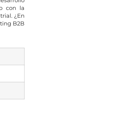
esarrollo
jo con la
rial. ¿En
eting B2B