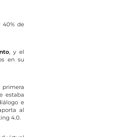
el 40% de
nto
, y el
os en su
a primera
e estaba
diálogo e
aporta al
ing 4.0.