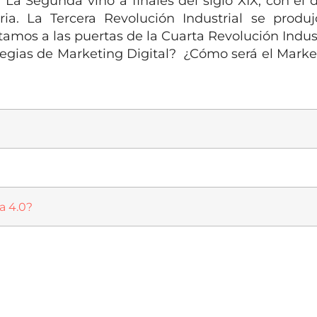
 La Segunda vino a finales del siglo XIX, con el d
tria. La Tercera Revolución Industrial se produ
stamos a las puertas de la Cuarta Revolución Indust
ategias de Marketing Digital? ¿Cómo será el Mark
a 4.0?