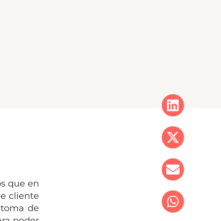
os que en
le cliente
, toma de
ara poder