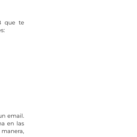
B que te
s:
un email.
na en las
a manera,