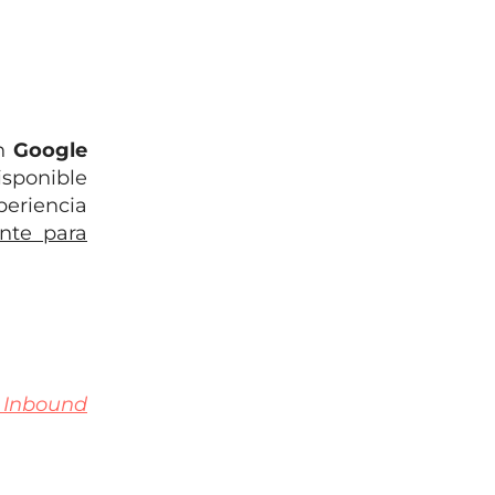
n
Google
isponible
periencia
nte para
 Inbound