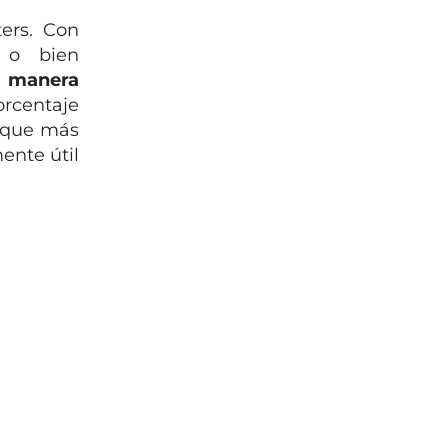
ters. Con
s o bien
e
manera
orcentaje
s que más
ente útil