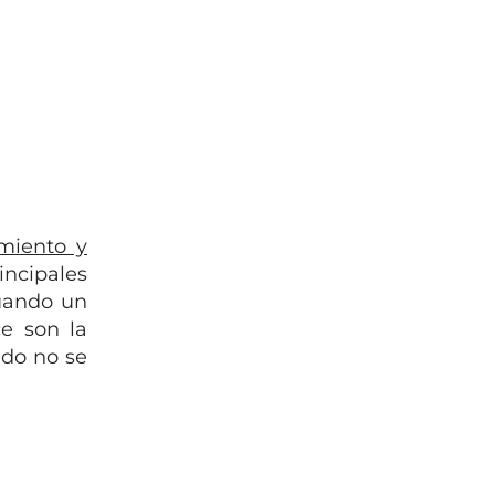
imiento y
ncipales
cuando un
ce son la
ndo no se