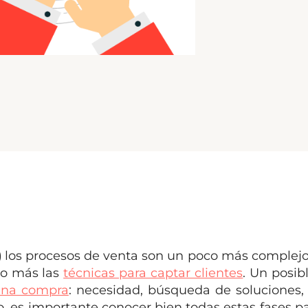
)
los procesos de venta son un poco más complej
ho más las
técnicas para captar clientes
. Un posib
 una compra
: necesidad, búsqueda de soluciones
o, es importante conocer bien todas estas fases p