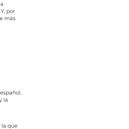
na
Y, por
ue más
 español,
 la
 la que