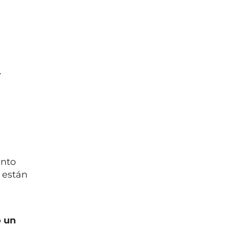
y
ento
 están
o un