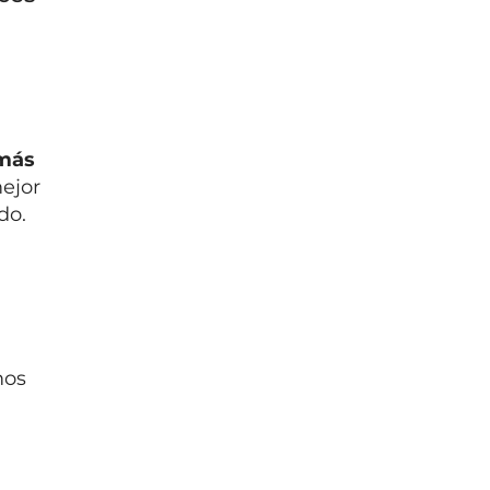
más
ejor
do.
mos