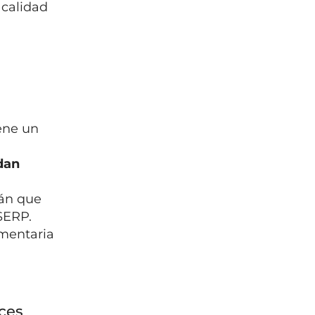
 calidad
ene un
dan
rán que
 SERP.
mentaria
aces