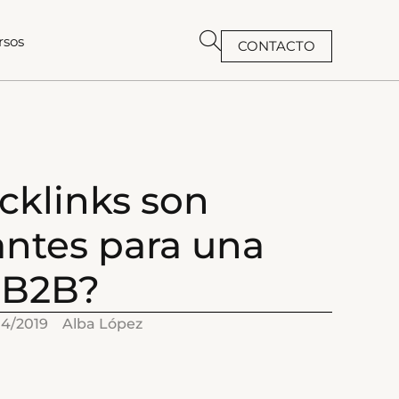
rsos
CONTACTO
BUSCAR
cklinks son
ntes para una
 B2B?
04/2019
Alba López