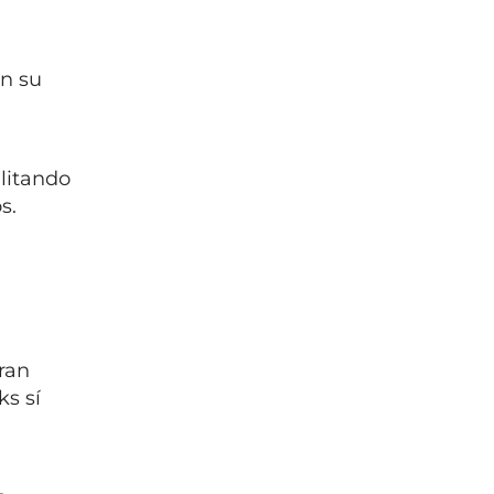
an su
ilitando
s.
eran
ks sí