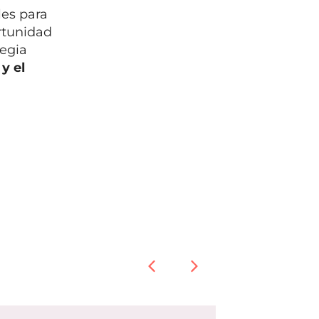
les para
rtunidad
tegia
y el