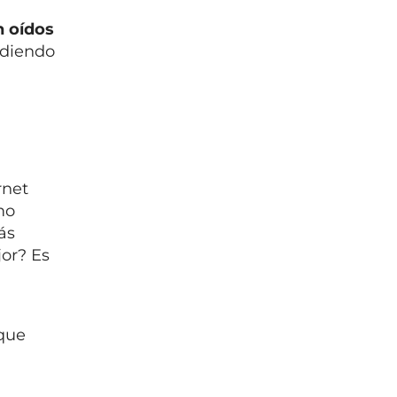
n oídos
rdiendo
rnet
mo
ás
jor? Es
 que