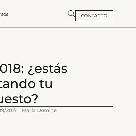
rsos
CONTACTO
BUSCAR
018: ¿estás
tando tu
uesto?
09/2017
Maria Domine