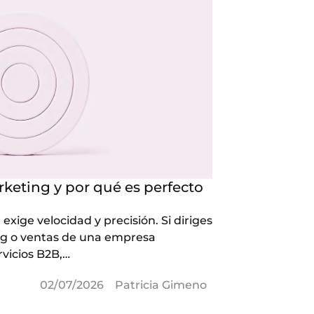
keting y por qué es perfecto
Agencia B2B
más?
exige velocidad y precisión. Si diriges
En marketing B2
g o ventas de una empresa
trabajar con un
rvicios B2B,…
En 2026, las…
Marketing B2B
02/07/2026
Patricia Gimeno