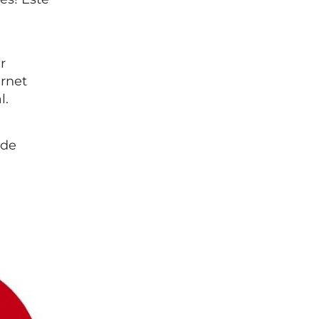
r
ernet
l.
ede