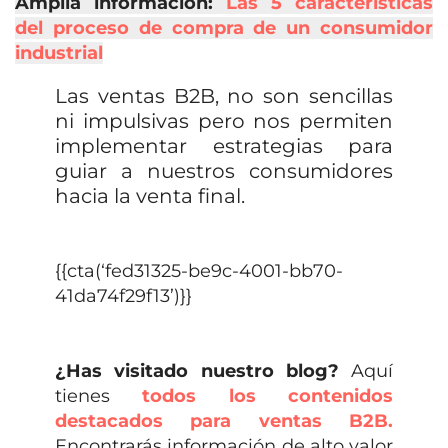
Amplía información:
Las 5 características
del proceso de compra de un consumidor
industrial
Las ventas B2B, no son sencillas
ni impulsivas pero nos permiten
implementar estrategias para
guiar a nuestros consumidores
hacia la venta final.
{{cta(‘fed31325-be9c-4001-bb70-
41da74f29f13’)}}
¿Has visitado nuestro blog?
A
quí
tienes
todos los contenidos
destacados para ventas B2B.
Encontrarás información de alto valor