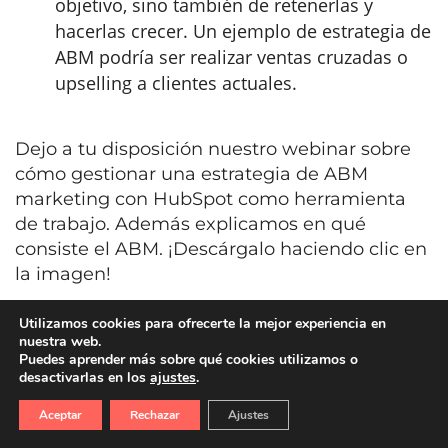
objetivo, sino también de retenerlas y
hacerlas crecer. Un ejemplo de estrategia de
ABM podría ser realizar ventas cruzadas o
upselling a clientes actuales.
Dejo a tu disposición nuestro webinar sobre
cómo gestionar una estrategia de ABM
marketing con HubSpot como herramienta
de trabajo. Además explicamos en qué
consiste el ABM. ¡Descárgalo haciendo clic en
la imagen!
Utilizamos cookies para ofrecerte la mejor experiencia en
nuestra web.
Puedes aprender más sobre qué cookies utilizamos o
desactivarlas en los
ajustes
.
{{cta(‘c6383c33-9660-4b17-855e-
Aceptar
Rechazar
Ajustes
5da1157a1f4c’,’justifycenter’)}}