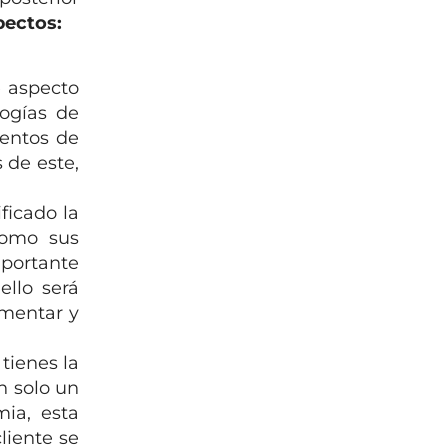
pectos:
 aspecto
ogías de
ientos de
 de este,
ificado la
como sus
portante
ello será
umentar y
tienes la
n solo un
mia, esta
liente se