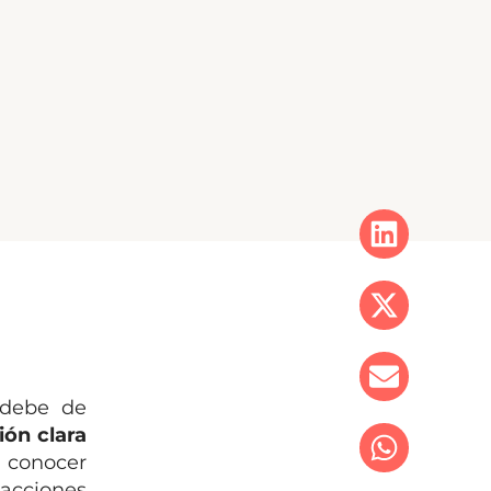
 debe de
ión clara
á conocer
 acciones