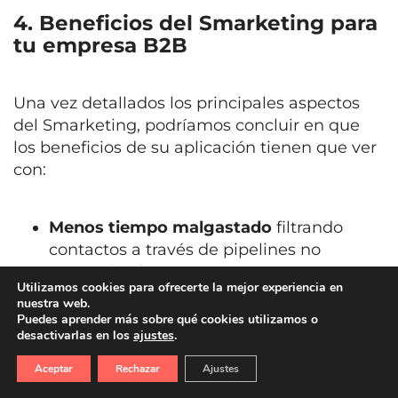
4. Beneficios del Smarketing para
tu empresa B2B
Una vez detallados los principales aspectos
del Smarketing, podríamos concluir en que
los beneficios de su aplicación tienen que ver
con:
Menos tiempo malgastado
filtrando
contactos a través de pipelines no
categorizados
.
Utilizamos cookies para ofrecerte la mejor experiencia en
Generación y aceleración del
embudo de
nuestra web.
ventas
.
Puedes aprender más sobre qué cookies utilizamos o
desactivarlas en los
ajustes
.
Visibilidad en el
impacto de las acciones
de marketing
y posibilidad de medir el
Aceptar
Rechazar
Ajustes
ROI
.